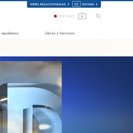
WEBS RELACIONADAS
ES
IDIOMA
EN VIVO
 ayudamos
Libros y Servicios
mino a la Felicidad
Libros para principiantes
ed Scholastics
Libros de Audio
non
Conferencias introductorias
onon
Películas Introductorias
rdad Sobre las Drogas
Comenzando Servicios
s por los Derechos Humanos
ión Ciudadana de Derechos
nos