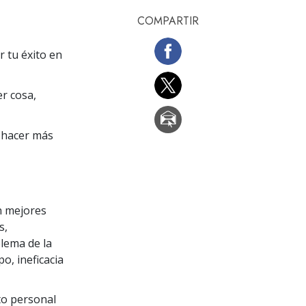
COMPARTIR
r tu éxito en
er cosa,
 hacer más
en mejores
s,
lema de la
o, ineficacia
ito personal