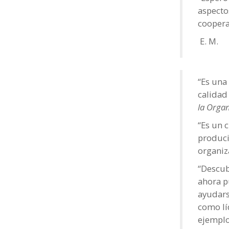
aspecto
coopera
E. M.
“Es una
calidad
la Orga
“Es un 
produci
organiz
“Descub
ahora p
ayudars
como lí
ejemplo