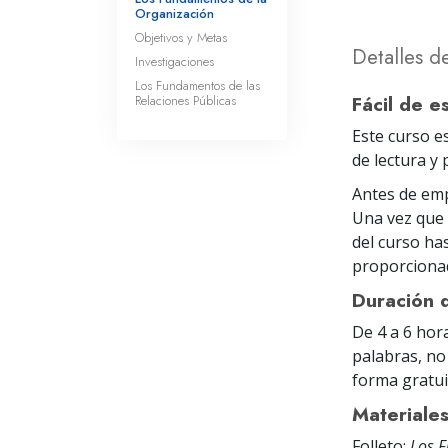
Organización
Objetivos y Metas
Detalles d
Investigaciones
Los Fundamentos de las
Fácil de e
Relaciones Públicas
Este curso e
de lectura y
Antes de emp
Una vez que 
del curso ha
proporcionad
Duración 
De 4 a 6 hor
palabras, no
forma gratui
Materiale
Folleto:
Los 