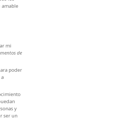
su amable
ar mi
amentos de
para poder
 a
nocimiento
 puedan
rsonas y
r ser un