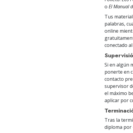
o
El Manual d
Tus material
palabras, cu
online mien
gratuitamente
conectado al
Supervisi
Si en algún 
ponerte en c
contacto pre
supervisor d
el máximo ben
aplicar por 
Terminaci
Tras la term
diploma
por 