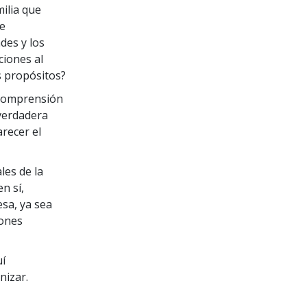
ilia que
re
des y los
ciones al
 propósitos?
 comprensión
verdadera
arecer el
les de la
n sí,
sa, ya sea
iones
uí
nizar.