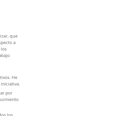
izar, que
specto a
 los
abajo
tivos. He
niciativa.
ñar por
guimiento
dos los