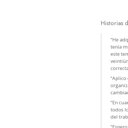
Historias 
“He adq
tenía m
este te
veintiú
correct
“Aplico 
organiz
cambiad
“En cua
todos l
del trab
“Espero