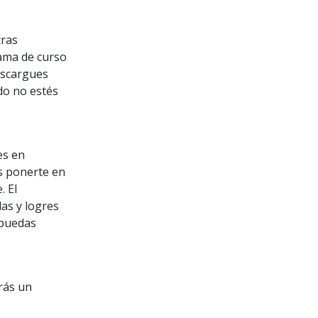
tras
rama de curso
escargues
ndo no estés
es en
s ponerte en
. El
as y logres
 puedas
rás un