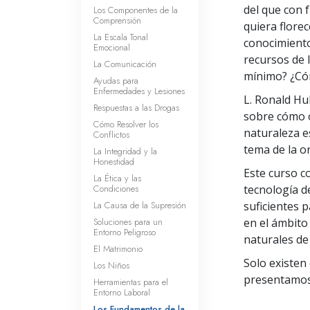
del que con 
Los Componentes de la
Comprensión
quiera flore
La Escala Tonal
conocimiento
Emocional
recursos de 
La Comunicación
mínimo? ¿Cóm
Ayudas para
Enfermedades y Lesiones
L. Ronald Hu
Respuestas a las Drogas
sobre cómo o
Cómo Resolver los
naturaleza es
Conflictos
tema de la o
La Integridad y la
Honestidad
Este curso c
La Ética y las
Condiciones
tecnología de
La Causa de la Supresión
suficientes 
Soluciones para un
en el ámbito
Entorno Peligroso
naturales de 
El Matrimonio
Solo existen
Los Niños
presentamos 
Herramientas para el
Entorno Laboral
Los Fundamentos de la