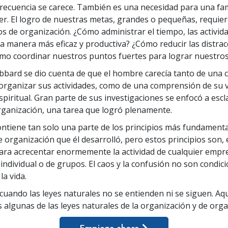
frecuencia se carece. También es una necesidad para una fam
cer. El logro de nuestras metas, grandes o pequeñas, requie
s de organización. ¿Cómo administrar el tiempo, las activida
la manera más eficaz y productiva? ¿Cómo reducir las distrac
o coordinar nuestros puntos fuertes para lograr nuestros
bbard se dio cuenta de que el hombre carecía tanto de una
rganizar sus actividades, como de una comprensión de su 
piritual. Gran parte de sus investigaciones se enfocó a escl
rganización, una tarea que logró plenamente.
ontiene tan solo una parte de los principios más fundamenta
 organización que él desarrolló, pero estos principios son, e
para acrecentar enormemente la actividad de cualquier empre
 individual o de grupos. El caos y la confusión no son condic
la vida.
 cuando las leyes naturales no se entienden ni se siguen. Aq
algunas de las leyes naturales de la organización y de orga
Empieza ahora