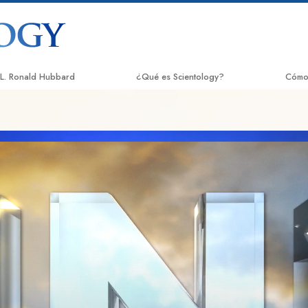
L. Ronald Hubbard
¿Qué es Scientology?
Cómo
Creencias y prácticas
El Ca
Credos y Códigos de Scientology
Appli
Qué dicen los scientologists acerca de
Crimi
Scientology
Narc
Conoce a un Scientologist
La Ve
Dentro de una Iglesia
Unido
Los Principios Básicos de Scientology
Comis
Una introducción a Dianética
Huma