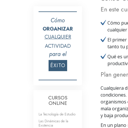
En este cu
Cómo
Cómo pued
ORGANIZAR
cualquier 
CUALQUIER
El primer
ACTIVIDAD
tanto tu 
para el
Qué es u
productiv
ÉXITO
Plan gener
Cualquiera d
condiciones.
CURSOS
organismos o
ONLINE
mala organiz
La Tecnología de Estudio
y baja produc
Las Dinámicas de la
En un plano m
Existencia