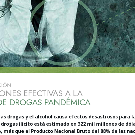
Amor y Odio:
Minis
¿Qué es Grandeza?
CIÓN
ONES EFECTIVAS A LA
 DE DROGAS PANDÉMICA
las drogas y el alcohol causa efectos desastrosos para l
e drogas ilícito está estimado en 322 mil millones de dól
 más que el Producto Nacional Bruto del 88% de las nac