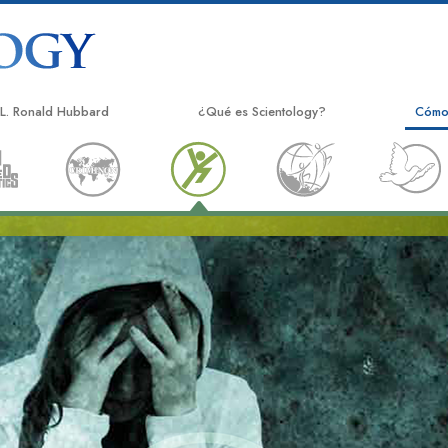
L. Ronald Hubbard
¿Qué es Scientology?
Cómo
Creencias y prácticas
El Ca
Credos y Códigos de Scientology
Appli
Qué dicen los scientologists acerca de
Crimi
Scientology
Narc
Conoce a un Scientologist
La Ve
Dentro de una Iglesia
Unido
Los Principios Básicos de Scientology
Comis
Una introducción a Dianética
Huma