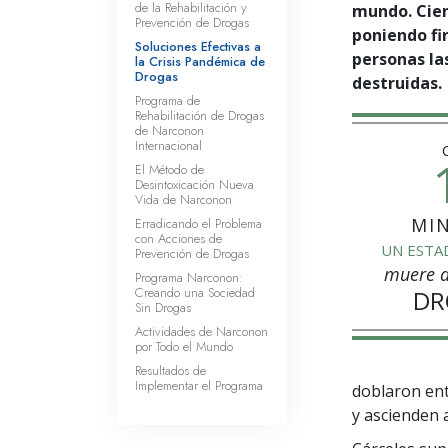
de la Rehabilitación y
mundo. Cient
Prevención de Drogas
poniendo fi
Soluciones Efectivas a
personas la
la Crisis Pandémica de
Drogas
destruidas.
Programa de
Rehabilitación de Drogas
de Narconon
Internacional
El Método de
Desintoxicación Nueva
Vida de Narconon
MI
Erradicando el Problema
con Acciones de
UN ESTA
Prevención de Drogas
muere d
Programa Narconon:
Creando una Sociedad
DR
Sin Drogas
Actividades de Narconon
por Todo el Mundo
Resultados de
Implementar el Programa
doblaron ent
y ascienden 