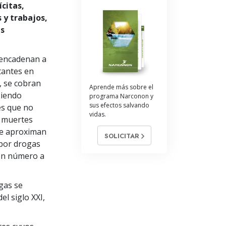
citas,
 y trabajos,
as
sencadenan a
rtantes en
, se cobran
Aprende más sobre el
siendo
programa Narconon y
sus efectos salvando
es que no
vidas.
s muertes
 se aproximan
SOLICITAR
 por drogas
 en número a
gas se
l siglo XXI,