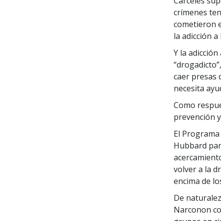
Cárceles sup
crímenes te
cometieron e
la adicción a
Y la adicción
“drogadicto”
caer presas d
necesita ayu
Como respues
prevención y
El Programa d
Hubbard para 
acercamiento
volver a la 
encima de lo
De naturalez
Narconon com