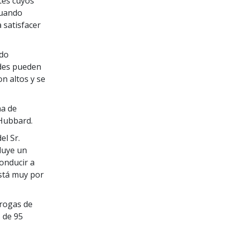
tes cuyos
cuando
 satisfacer
ado
ades pueden
on altos y se
ma de
 Hubbard.
el Sr.
cluye un
onducir a
está muy por
drogas de
 de 95