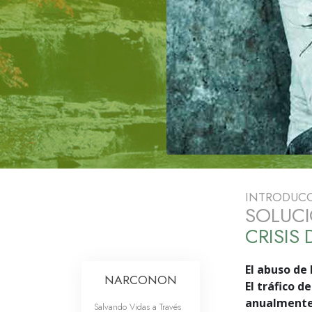
INTRODUC
SOLUCI
CRISIS
El abuso de 
NARCONON
El tráfico d
anualmente,
Salvando Vidas a Través