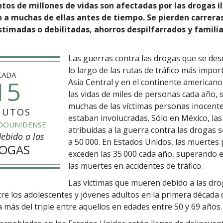
os de millones de vidas son afectadas por las drogas ilí
n a muchas de ellas antes de tiempo. Se pierden carreras
stimadas o debilitadas, ahorros despilfarrados y famili
Las guerras contra las drogas que se de
lo largo de las rutas de tráfico más impo
CADA
15
Asia Central y en el continente americano
las vidas de miles de personas cada año, 
muchas de las víctimas personas inocent
NUTOS
estaban involucradas. Sólo en México, la
DOUNIDENSE
atribuidas a la guerra contra las drogas
ebido a las
a 50 000. En Estados Unidos, las muertes
OGAS
exceden las 35 000 cada año, superando
las muertes en accidentes de tráfico.
Las víctimas que mueren debido a las dro
re los adolescentes y jóvenes adultos en la primera década de
a más del triple entre aquellos en edades
entre 50 y 69 años.