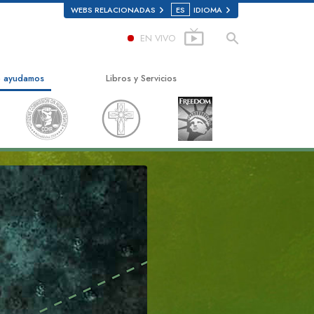
WEBS RELACIONADAS
ES
IDIOMA
EN VIVO
 ayudamos
Libros y Servicios
mino a la Felicidad
Libros para principiantes
ed Scholastics
Libros de Audio
non
Conferencias introductorias
onon
Películas Introductorias
rdad Sobre las Drogas
Comenzando Servicios
s por los Derechos Humanos
ión Ciudadana de Derechos
nos