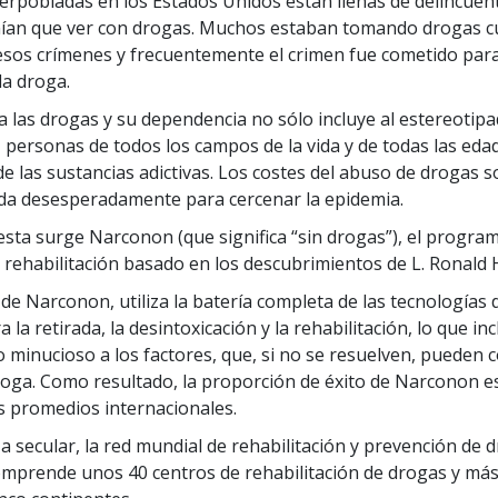
erpobladas en los Estados Unidos están llenas de delincuen
nían que ver con drogas. Muchos estaban tomando drogas 
sos crímenes y frecuentemente el crimen fue cometido para
 la droga.
 a las drogas y su dependencia no sólo incluye al estereotip
, personas de todos los campos de la vida y de todas las ed
e las sustancias adictivas. Los costes del abuso de drogas s
da desesperadamente para cercenar la epidemia.
ta surge Narconon (que significa “sin drogas”), el progra
 rehabilitación basado en los descubrimientos de L. Ronald
e Narconon, utiliza la batería completa de las tecnologías d
la retirada, la desintoxicación y la rehabilitación, lo que in
 minucioso a los factores, que, si no se resuelven, pueden c
droga. Como resultado, la proporción de éxito de Narconon 
s promedios internacionales.
a secular, la red mundial de rehabilitación y prevención de 
prende unos 40 centros de rehabilitación de drogas y más