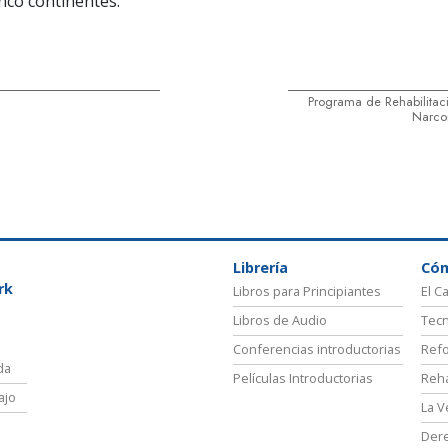
nco continentes.
Programa de Rehabilitac
Narcon
Librería
Có
rk
Libros para Principiantes
El C
Libros de Audio
Tecn
Conferencias introductorias
Refo
da
Películas Introductorias
Reha
ajo
La V
Der