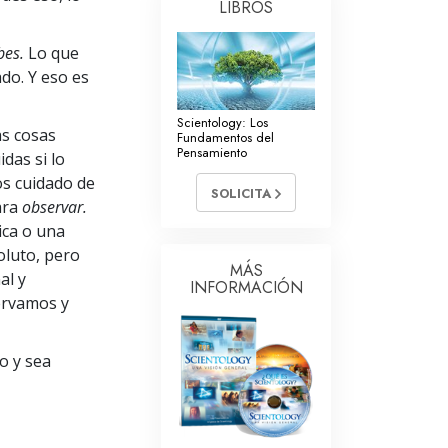
LIBROS
bes.
Lo que
ado. Y eso es
Scientology: Los
as cosas
Fundamentos del
Pensamiento
das si lo
s cuidado de
SOLICITA
ara
observar.
ica o una
oluto, pero
MÁS
al y
INFORMACIÓN
ervamos y
o y sea