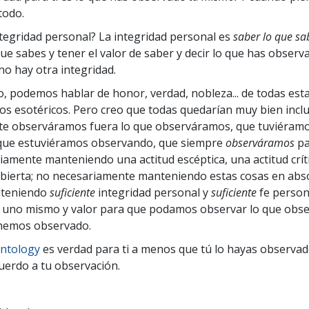
todo.
ntegridad personal? La integridad personal es
saber lo que sa
ue sabes y tener el valor de saber y decir lo que has observ
no hay otra integridad.
, podemos hablar de honor, verdad, nobleza... de todas est
s esotéricos. Pero creo que todas quedarían muy bien inclui
te observáramos fuera lo que observáramos, que tuviéramo
 que estuviéramos observando, que siempre
observáramos
p
iamente manteniendo una actitud escéptica, una actitud crít
bierta; no necesariamente manteniendo estas cosas en abs
teniendo
suficiente
integridad personal y
suficiente
fe person
n uno mismo y valor para que podamos observar lo que obs
 hemos observado.
entology
es verdad para ti a menos que tú lo hayas observad
uerdo a tu observación.