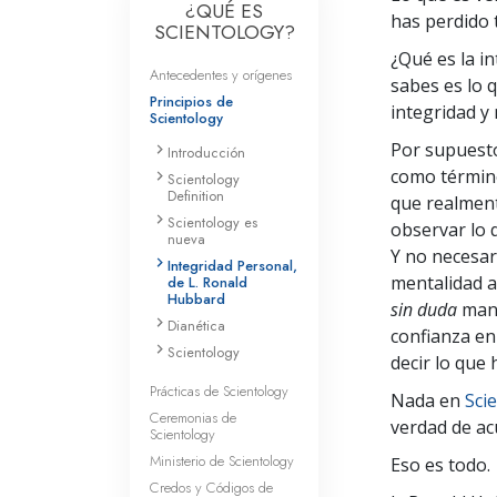
¿QUÉ ES
has perdido 
SCIENTOLOGY?
¿Qué es la i
Antecedentes y orígenes
sabes es lo q
Principios de
integridad y 
Scientology
Por supuesto
Introducción
como término
Scientology
Definition
que realmen
Scientology es
observar lo
nueva
Y no necesar
Integridad Personal,
mentalidad a
de L. Ronald
Hubbard
sin duda
man
Dianética
confianza e
Scientology
decir lo que
Prácticas de Scientology
Nada en
Sci
Ceremonias de
verdad de ac
Scientology
Ministerio de Scientology
Eso es todo.
Credos y Códigos de