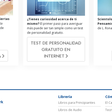
iertas
¿Tienes curiosidad acerca de ti
Scientol
ta
mismo?
El primer paso para averiguar
Pensami
 de
más puede ser tan simple como un test
de L. Ron
de personalidad gratuito.
TEST DE PERSONALIDAD
GRATUITO EN
A
INTERNET
Librería
Có
rk
Libros para Principiantes
El C
Libros de Audio
Tecn