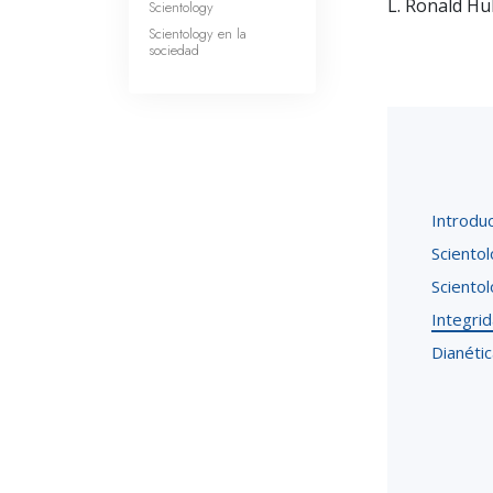
L. Ronald H
Scientology
Scientology en la
sociedad
Introdu
Scientol
Sciento
Integri
Dianétic