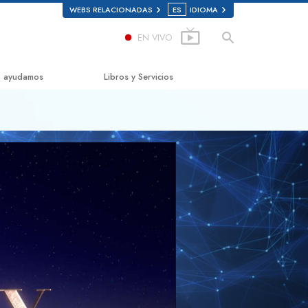
WEBS RELACIONADAS
ES
IDIOMA
EN VIVO
 ayudamos
Libros y Servicios
mino a la Felicidad
Libros para principiantes
ed Scholastics
Libros de Audio
non
Conferencias introductorias
onon
Películas Introductorias
rdad Sobre las Drogas
Comenzando Servicios
s por los Derechos Humanos
ión Ciudadana de Derechos
nos