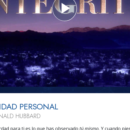
Amor y Odio:
Minis
¿Qué es Grandeza?
IDAD PERSONAL
ONALD HUBBARD
rdad para ti es lo que has observado
tú mismo.
Y cuando pier