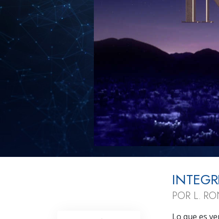
INTEGR
POR L. R
Lo que es ve