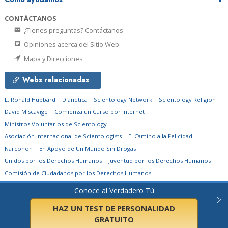
CONTÁCTANOS
¿Tienes preguntas? Contáctanos
Opiniones acerca del Sitio Web
Mapa y Direcciones
Webs relacionadas
L. Ronald Hubbard
Dianética
Scientology Network
Scientology Religion
David Miscavige
Comienza un Curso por Internet
Ministros Voluntarios de Scientology
Asociación Internacional de Scientologists
El Camino a la Felicidad
Narconon
En Apoyo de Un Mundo Sin Drogas
Unidos por los Derechos Humanos
Juventud por los Derechos Humanos
Comisión de Ciudadanos por los Derechos Humanos
Conoce al Verdadero Tú
© 2026
Church of Scientology Flag Ship Service Organization.
Todos los
derechos reservados.
Aviso de privacidad
•
Política de cookies
•
Términos de
uso
•
Aviso legal
HAZ UN TEST DE PERSONALIDAD
GRATUITO