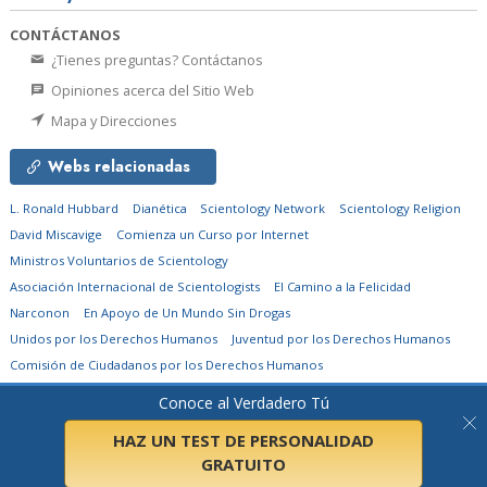
CONTÁCTANOS
¿Tienes preguntas? Contáctanos
Opiniones acerca del Sitio Web
Mapa y Direcciones
Webs relacionadas
L. Ronald Hubbard
Dianética
Scientology Network
Scientology Religion
David Miscavige
Comienza un Curso por Internet
Ministros Voluntarios de Scientology
Asociación Internacional de Scientologists
El Camino a la Felicidad
Narconon
En Apoyo de Un Mundo Sin Drogas
Unidos por los Derechos Humanos
Juventud por los Derechos Humanos
Comisión de Ciudadanos por los Derechos Humanos
Conoce al Verdadero Tú
© 2026
Church of Scientology Flag Ship Service Organization.
Todos los
derechos reservados.
Aviso de privacidad
•
Política de cookies
•
Términos de
uso
•
Aviso legal
HAZ UN TEST DE PERSONALIDAD
GRATUITO