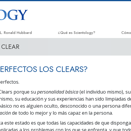
L. Ronald Hubbard
¿Qué es Scientology?
Cómo
CLEAR
Creencias y prácticas
El Ca
Credos y Códigos de Scientology
Appli
ERFECTOS LOS CLEARS?
Qué dicen los scientologists acerca de
Crimi
Scientology
erfectos.
Narc
Conoce a un Scientologist
 Clears porque su
personalidad básica
(el individuo mismo), su
La Ve
Dentro de una Iglesia
ismo, su educación y sus experiencias han sido limpiadas d
 básico no es alguien oculto, desconocido o una persona dife
Unido
Los Principios Básicos de Scientology
cación
de todo lo mejor y lo más capaz en la persona.
Comis
Una introducción a Dianética
Huma
ca este estado es que todas las capacidades de que disponga 
plicadas a los problemas con los que se enfrenta, y que tod