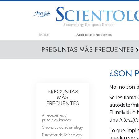
Scientology Religious Retreat
Inicio
Acerca de nosotros
PREGUNTAS MÁS FRECUENTES
¿SON P
No, no son p
PREGUNTAS
MÁS
Se les llama
FRECUENTES
autodetermin
El individuo
Antecedentes y
una
intensifi
principios básicos
Creencias de Scientology
Lo que impli
Fundador de Scientology
pueden ser a