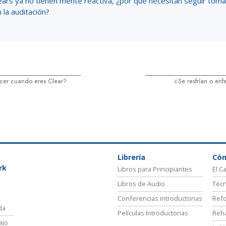
lears ya no tienen mente reactiva, ¿por qué necesitan seguir tom
 la auditación?
er cuando eres Clear?
¿Se resfrían o enf
Librería
Có
rk
Libros para Principiantes
El C
Libros de Audio
Tecn
Conferencias introductorias
Refo
da
Películas Introductorias
Reha
ajo