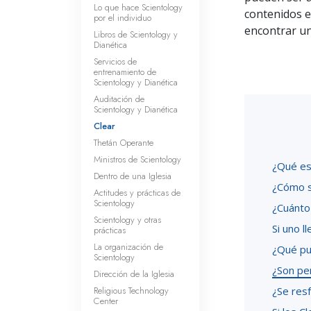
Lo que hace Scientology
contenidos e
por el individuo
encontrar un
Libros de Scientology y
Dianética
Servicios de
entrenamiento de
Scientology y Dianética
Auditación de
Scientology y Dianética
Clear
Thetán Operante
Ministros de Scientology
¿Qué es
Dentro de una Iglesia
¿Cómo s
Actitudes y prácticas de
Scientology
¿Cuánto 
Scientology y otras
Si uno l
prácticas
La organización de
¿Qué pu
Scientology
¿Son per
Dirección de la Iglesia
Religious Technology
¿Se resf
Center