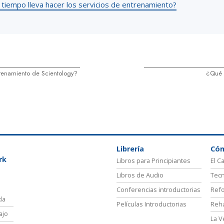
 tiempo lleva hacer los servicios de entrenamiento?
renamiento de Scientology?
¿Qué e
Librería
Có
rk
Libros para Principiantes
El C
Libros de Audio
Tecn
Conferencias introductorias
Refo
da
Películas Introductorias
Reha
ajo
La V