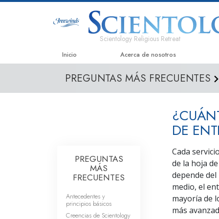
Scientology Religious Retreat
Inicio
Acerca de nosotros
PREGUNTAS MÁS FRECUENTES
¿CUÁNT
DE EN
Cada servicio
PREGUNTAS
de la hoja de
MÁS
depende del 
FRECUENTES
medio, el en
Antecedentes y
mayoría de l
principios básicos
más avanzad
Creencias de Scientology