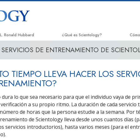
L. Ronald Hubbard
¿Qué es Scientology?
Cómo
SERVICIOS DE ENTRENAMIENTO DE SCIENTO
Creencias y prácticas
El Ca
Credos y Códigos de Scientology
Appli
O TIEMPO LLEVA HACER LOS SERVI
Qué dicen los scientologists acerca de
Crimi
Scientology
TRENAMIENTO?
Narc
Conoce a un Scientologist
 dura lo que sea necesario para que el individuo vaya de prin
La Ve
 verificación a su propio ritmo. La duración de cada servicio
Dentro de una Iglesia
número de horas que la persona estudie a la semana. Por t
Unido
Los Principios Básicos de Scientology
trenamiento de Scientology lleva desde unos cuantos días (p
Comis
os servicios introductorios), hasta varios meses (para el en
Una introducción a Dianética
Huma
o).