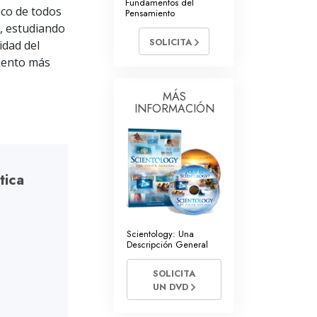
Fundamentos del
tros Voluntarios de Scientology
ico de todos
Pensamiento
o, estudiando
SOLICITA
idad del
miento más
MÁS
INFORMACIÓN
tica
Scientology: Una
Descripción General
SOLICITA
UN DVD