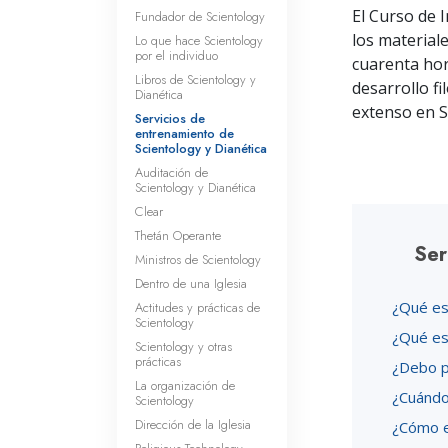
El Curso de I
Fundador de Scientology
los material
Lo que hace Scientology
por el individuo
cuarenta hora
Libros de Scientology y
desarrollo fi
Dianética
extenso en S
Servicios de
entrenamiento de
Scientology y Dianética
Auditación de
Scientology y Dianética
Clear
Thetán Operante
Ser
Ministros de Scientology
Dentro de una Iglesia
¿Qué es
Actitudes y prácticas de
Scientology
¿Qué es
Scientology y otras
prácticas
¿Debo p
La organización de
¿Cuándo
Scientology
Dirección de la Iglesia
¿Cómo e