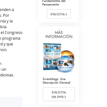
Fundamentos del
tros Voluntarios de Scientology
Pensamiento
renden a
SOLICITA
s. Por
nía y la
icía
y el Congreso
MÁS
INFORMACIÓN
un programa
rd y que
non.
n
ó un
idiomas.
Scientology: Una
Descripción General
SOLICITA
UN DVD