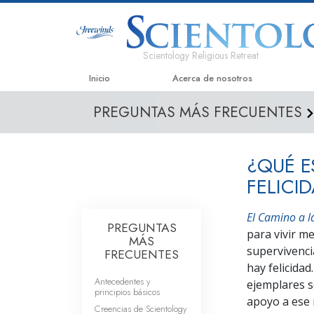
Scientology Religious Retreat
Inicio
Acerca de nosotros
PREGUNTAS MÁS FRECUENTES
¿QUÉ E
FELICI
El Camino a l
PREGUNTAS
para vivir m
MÁS
supervivenci
FRECUENTES
hay felicidad
Antecedentes y
ejemplares 
principios básicos
apoyo a ese 
Creencias de Scientology