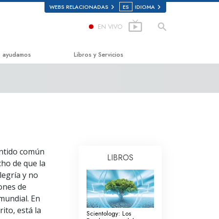
WEBS RELACIONADAS
ES
IDIOMA
EN VIVO
 ayudamos
Libros y Servicios
mino a la Felicidad
Libros para principiantes
ed Scholastics
Libros de Audio
non
Conferencias introductorias
onon
Películas Introductorias
entido común
LIBROS
rdad Sobre las Drogas
Comenzando Servicios
ho de que la
legría y no
s por los Derechos Humanos
lones de
ión Ciudadana de Derechos
mundial. En
nos
ito, está la
Scientology: Los